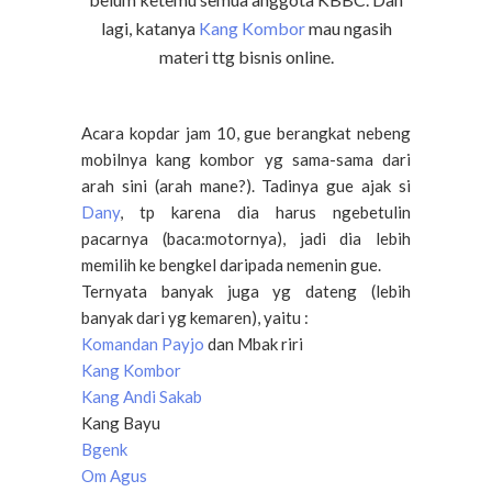
lagi, katanya
Kang Kombor
mau ngasih
materi ttg bisnis online.
Acara kopdar jam 10, gue berangkat nebeng
mobilnya kang kombor yg sama-sama dari
arah sini (arah mane?). Tadinya gue ajak si
Dany
, tp karena dia harus ngebetulin
pacarnya (baca:motornya), jadi dia lebih
memilih ke bengkel daripada nemenin gue.
Ternyata banyak juga yg dateng (lebih
banyak dari yg kemaren), yaitu :
Komandan Payjo
dan Mbak riri
Kang Kombor
Kang Andi Sakab
Kang Bayu
Bgenk
Om Agus