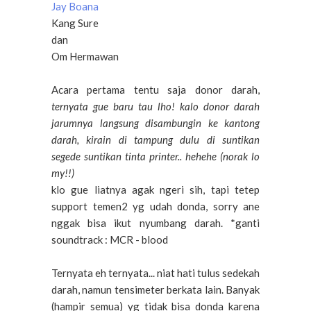
Jay Boana
Kang Sure
dan
Om Hermawan
Acara pertama tentu saja donor darah,
ternyata gue baru tau lho! kalo donor darah
jarumnya langsung disambungin ke kantong
darah, kirain di tampung dulu di suntikan
segede suntikan tinta printer.. hehehe (norak lo
my!!)
klo gue liatnya agak ngeri sih, tapi tetep
support temen2 yg udah donda, sorry ane
nggak bisa ikut nyumbang darah. *ganti
soundtrack : MCR - blood
Ternyata eh ternyata... niat hati tulus sedekah
darah, namun tensimeter berkata lain. Banyak
(hampir semua) yg tidak bisa donda karena