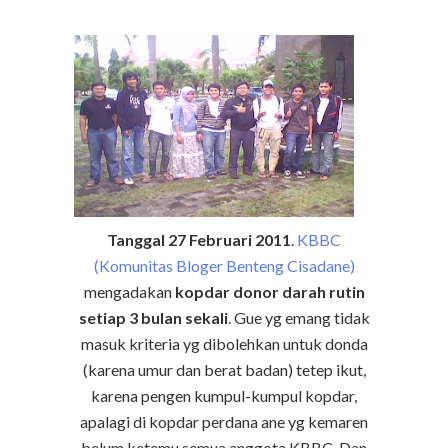
Tanggal 27 Februari 2011
.
KBBC
(Komunitas Bloger Benteng Cisadane)
mengadakan
kopdar donor darah rutin
setiap 3 bulan sekali
. Gue yg emang tidak
masuk kriteria yg dibolehkan untuk donda
(karena umur dan berat badan) tetep ikut,
karena pengen kumpul-kumpul kopdar,
apalagi di kopdar perdana ane yg kemaren
belum ketemu semua anggota KBBC. Dan