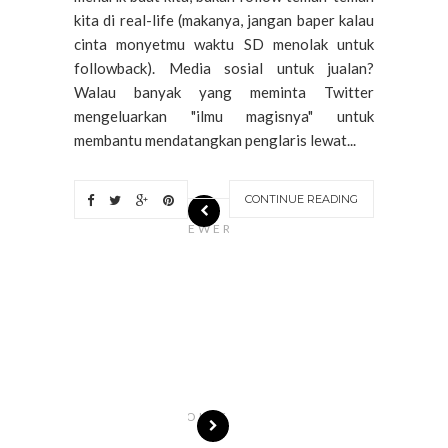
kita di real-life (makanya, jangan baper kalau
cinta monyetmu waktu SD menolak untuk
followback). Media sosial untuk jualan?
Walau banyak yang meminta Twitter
mengeluarkan "ilmu magisnya" untuk
membantu mendatangkan penglaris lewat...
CONTINUE READING
N
EWER
S
T
O
R
I
E
S
OLDE
R