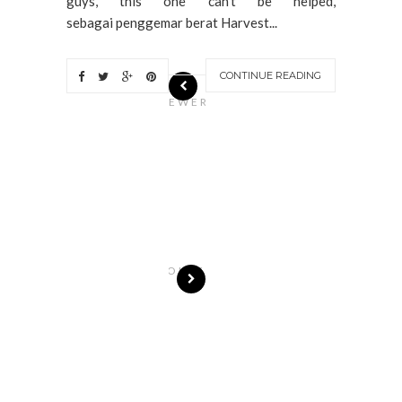
guys, this one can't be helped,
sebagai penggemar berat Harvest...
CONTINUE READING
N
EWER
S
T
O
R
I
E
S
OLDE
R
S
T
O
R
I