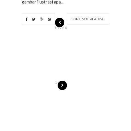
gambar ilustrasi apa...
CONTINUE READING
N
EWER
S
T
O
R
I
E
S
OLDE
R
S
T
O
R
I