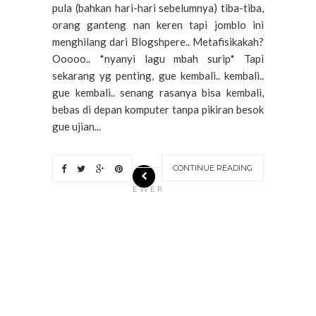
pula (bahkan hari-hari sebelumnya) tiba-tiba,
orang ganteng nan keren tapi jomblo ini
menghilang dari Blogshpere.. Metafisikakah?
Ooooo.. *nyanyi lagu mbah surip* Tapi
sekarang yg penting, gue kembali.. kembali..
gue kembali.. senang rasanya bisa kembali,
bebas di depan komputer tanpa pikiran besok
gue ujian...
CONTINUE READING
N
EWER
S
T
O
R
I
E
S