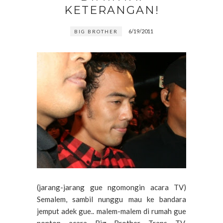
KETERANGAN!
6/19/2011
BIG BROTHER
(jarang-jarang gue ngomongin acara TV)
Semalem, sambil nunggu mau ke bandara
jemput adek gue.. malem-malem di rumah gue
nonton acara Big Brother Trans TV,