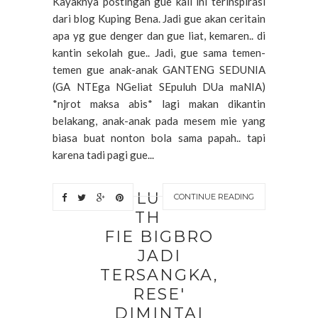
Kayaknya postingan gue kali ini terinspirasi
dari blog Kuping Bena. Jadi gue akan ceritain
apa yg gue denger dan gue liat, kemaren.. di
kantin sekolah gue.. Jadi, gue sama temen-
temen gue anak-anak GANTENG SEDUNIA
(GA NTEga NGeliat SEpuluh DUa maNIA)
*njrot maksa abis* lagi makan dikantin
belakang, anak-anak pada mesem mie yang
biasa buat nonton bola sama papah.. tapi
karena tadi pagi gue...
LU
CONTINUE READING
TH
FIE BIGBRO
JADI
TERSANGKA,
RESE'
DIMINTAI