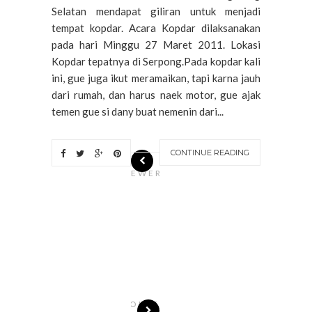
Selatan mendapat giliran untuk menjadi
tempat kopdar. Acara Kopdar dilaksanakan
pada hari Minggu 27 Maret 2011. Lokasi
Kopdar tepatnya di Serpong.Pada kopdar kali
ini, gue juga ikut meramaikan, tapi karna jauh
dari rumah, dan harus naek motor, gue ajak
temen gue si dany buat nemenin dari...
CONTINUE READING
N
EWER
S
T
O
R
I
E
S
OLDE