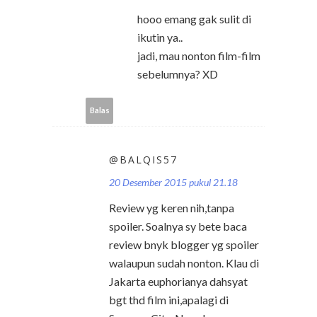
hooo emang gak sulit di
ikutin ya..
jadi, mau nonton film-film
sebelumnya? XD
Balas
@BALQIS57
20 Desember 2015 pukul 21.18
Review yg keren nih,tanpa
spoiler. Soalnya sy bete baca
review bnyk blogger yg spoiler
walaupun sudah nonton. Klau di
Jakarta euphorianya dahsyat
bgt thd film ini,apalagi di