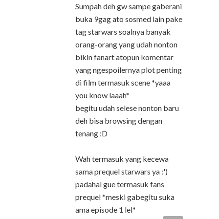
Sumpah deh gw sampe gaberani
buka 9gag ato sosmed lain pake
tag starwars soalnya banyak
orang-orang yang udah nonton
bikin fanart atopun komentar
yang ngespoilernya plot penting
di film termasuk scene *yaaa
you know laaah*
begitu udah selese nonton baru
deh bisa browsing dengan
tenang :D
Wah termasuk yang kecewa
sama prequel starwars ya :')
padahal gue termasuk fans
prequel *meski gabegitu suka
ama episode 1 lel*