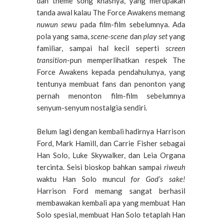
dan theme song khasnya, yang merupakan
tanda awal kalau The Force Awakens memang
nuwun sewu
pada film-film sebelumnya. Ada
pola yang sama,
scene-scene
dan
play set
yang
familiar, sampai hal kecil seperti
screen
transition
-pun memperlihatkan respek The
Force Awakens kepada pendahulunya, yang
tentunya membuat fans dan penonton yang
pernah menonton film-film sebelumnya
senyum-senyum nostalgia sendiri.
Belum lagi dengan kembali hadirnya Harrison
Ford, Mark Hamill, dan Carrie Fisher sebagai
Han Solo, Luke Skywalker, dan Leia Organa
tercinta. Seisi bioskop bahkan sampai
riweuh
waktu Han Solo muncul
for God’s sake!
Harrison Ford memang sangat berhasil
membawakan kembali apa yang membuat Han
Solo spesial, membuat Han Solo tetaplah Han