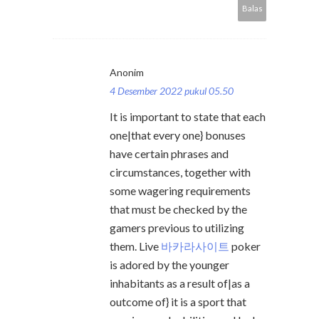
Balas
Anonim
4 Desember 2022 pukul 05.50
It is important to state that each
one|that every one} bonuses
have certain phrases and
circumstances, together with
some wagering requirements
that must be checked by the
gamers previous to utilizing
them. Live
바카라사이트
poker
is adored by the younger
inhabitants as a result of|as a
outcome of} it is a sport that