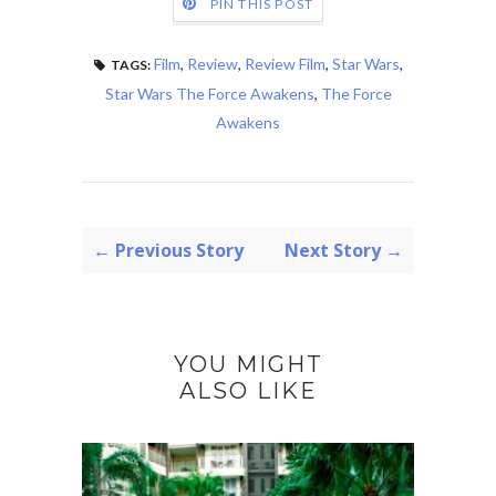
PIN THIS POST
Film
,
Review
,
Review Film
,
Star Wars
,
TAGS:
Star Wars The Force Awakens
,
The Force
Awakens
← Previous Story
Next Story →
YOU MIGHT
ALSO LIKE