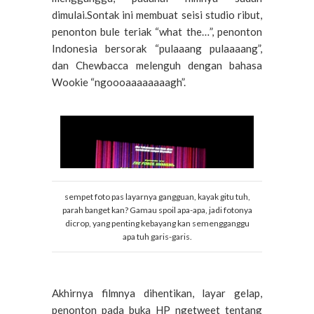
dimulai.Sontak ini membuat seisi studio ribut,
penonton bule teriak “what the…”, penonton
Indonesia bersorak “pulaaang pulaaaang”,
dan Chewbacca melenguh dengan bahasa
Wookie “ngoooaaaaaaaagh”.
sempet foto pas layarnya gangguan, kayak gitu tuh,
parah banget kan? Gamau spoil apa-apa, jadi fotonya
dicrop, yang penting kebayang kan semengganggu
apa tuh garis-garis.
Akhirnya filmnya dihentikan, layar gelap,
penonton pada buka HP ngetweet tentang