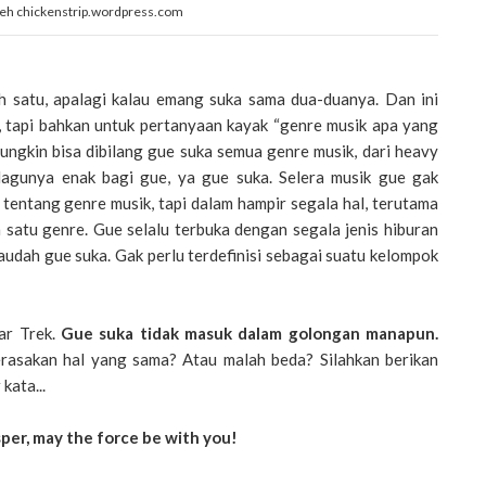
leh chickenstrip.wordpress.com
h satu, apalagi kalau emang suka sama dua-duanya. Dan ini
, tapi bahkan untuk pertanyaan kayak “genre musik apa yang
ungkin bisa dibilang gue suka semua genre musik, dari heavy
 lagunya enak bagi gue, ya gue suka. Selera musik gue gak
tentang genre musik, tapi dalam hampir segala hal, terutama
 satu genre. Gue selalu terbuka dengan segala jenis hiburan
yaudah gue suka. Gak perlu terdefinisi sebagai suatu kelompok
ar Trek.
Gue suka tidak masuk dalam golongan manapun.
asakan hal yang sama? Atau malah beda? Silahkan berikan
kata...
sper, may the force be with you!