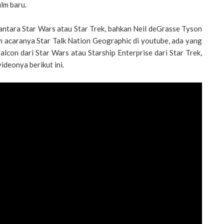
ilm baru.
 antara Star Wars atau Star Trek, bahkan Neil deGrasse Tyson
am acaranya Star Talk Nation Geographic di youtube, ada yang
alcon dari Star Wars atau Starship Enterprise dari Star Trek,
ideonya berikut ini.