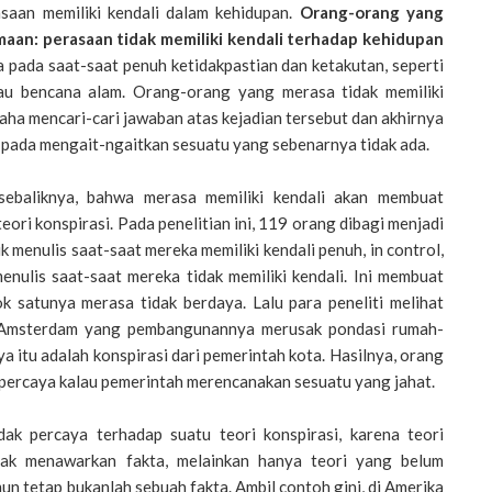
asaan memiliki kendali dalam kehidupan.
Orang-orang yang
amaan: perasaan tidak memiliki kendali terhadap kehidupan
 pada saat-saat penuh ketidakpastian dan ketakutan, seperti
atau bencana alam. Orang-orang yang merasa tidak memiliki
saha mencari-cari jawaban atas kejadian tersebut dan akhirnya
r pada mengait-ngaitkan sesuatu yang sebenarnya tidak ada.
 sebaliknya, bahwa merasa memiliki kendali akan membuat
ori konspirasi. Pada penelitian ini, 119 orang dibagi menjadi
menulis saat-saat mereka memiliki kendali penuh, in control,
enulis saat-saat mereka tidak memiliki kendali. Ini membuat
 satunya merasa tidak berdaya. Lalu para peneliti melihat
 Amsterdam yang pembangunannya merusak pondasi rumah-
a itu adalah konspirasi dari pemerintah kota. Hasilnya, orang
 percaya kalau pemerintah merencanakan sesuatu yang jahat.
dak percaya terhadap suatu teori konspirasi, karena teori
idak menawarkan fakta, melainkan hanya teori yang belum
n tetap bukanlah sebuah fakta. Ambil contoh gini, di Amerika