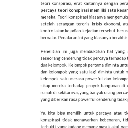
teori konspirasi, erat kaitannya dengan per
percaya teori konspirasi memiliki satu kes
mereka
. Teori konspirasi biasanya mengemuka
setelah serangan teroris, krisis ekonomi, 
kontrol akan kejadian-kejadian tersebut, beru
bernalar. Penalaran ini yang biasanya berakhi
Penelitian ini juga membuktikan hal yang
seseorang cenderung tidak percaya terhadap te
dua kelompok. Kelompok pertama diminta untuk 
dan kelompok yang satu lagi diminta untuk m
kelompok satu merasa powerful dan kelompok
sikap mereka terhadap proyek bangunan di
rumah di sekitarnya, yang banyak orang percay
yang diberikan rasa powerful cenderung tidak
Ya, kita bisa memilih untuk percaya atau ti
konspirasi tidak menawarkan kebenaran, t
terbukti, yang kadang memang masuk akal, namu