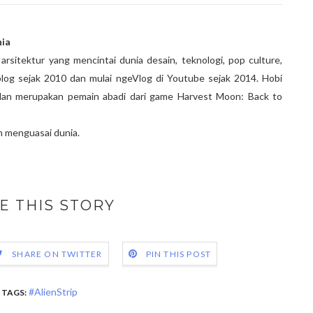
ia
rsitektur yang mencintai dunia desain, teknologi, pop culture,
log sejak 2010 dan mulai ngeVlog di Youtube sejak 2014. Hobi
an merupakan pemain abadi dari game Harvest Moon: Back to
in menguasai dunia.
E THIS STORY
SHARE ON TWITTER
PIN THIS POST
#AlienStrip
TAGS: