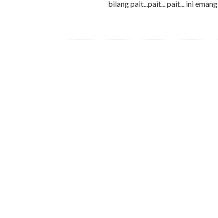
bilang pait...pait... pait... ini ema