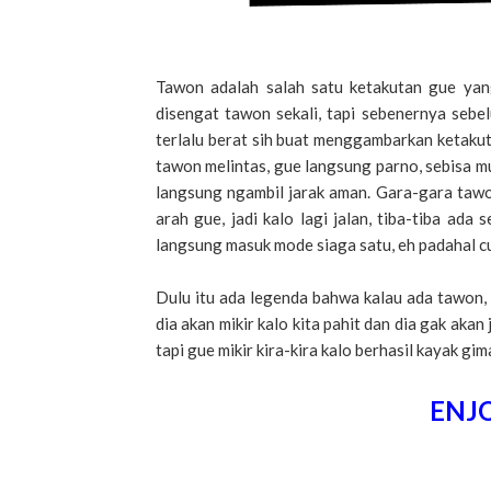
Tawon adalah salah satu ketakutan gue yang
disengat tawon sekali, tapi sebenernya sebe
terlalu berat sih buat menggambarkan ketakuta
tawon melintas, gue langsung parno, sebisa m
langsung ngambil jarak aman. Gara-gara tawon
arah gue, jadi kalo lagi jalan, tiba-tiba ad
langsung masuk mode siaga satu, eh padahal cu
Dulu itu ada legenda bahwa kalau ada tawon, bu
dia akan mikir kalo kita pahit dan dia gak akan 
tapi gue mikir kira-kira kalo berhasil kayak gim
ENJO