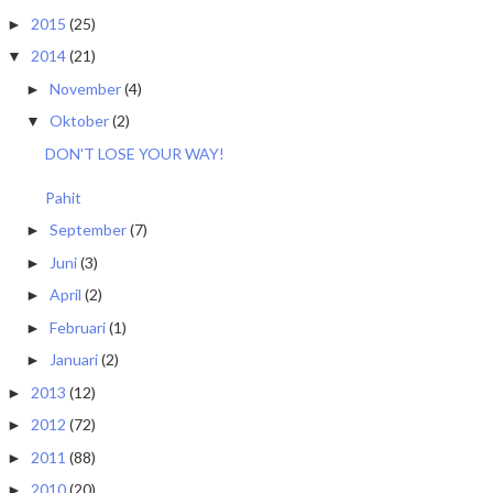
2015
(25)
►
2014
(21)
▼
November
(4)
►
Oktober
(2)
▼
DON'T LOSE YOUR WAY!
Pahit
September
(7)
►
Juni
(3)
►
April
(2)
►
Februari
(1)
►
Januari
(2)
►
2013
(12)
►
2012
(72)
►
2011
(88)
►
2010
(20)
►