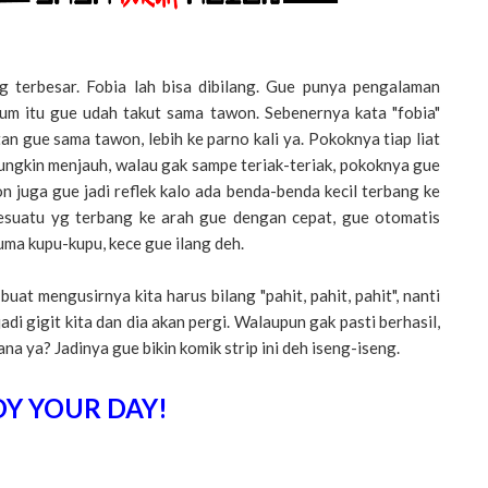
 terbesar. Fobia lah bisa dibilang. Gue punya pengalaman
lum itu gue udah takut sama tawon. Sebenernya kata "fobia"
n gue sama tawon, lebih ke parno kali ya. Pokoknya tiap liat
ungkin menjauh, walau gak sampe teriak-teriak, pokoknya gue
 juga gue jadi reflek kalo ada benda-benda kecil terbang ke
a sesuatu yg terbang ke arah gue dengan cepat, gue otomatis
ma kupu-kupu, kece gue ilang deh.
at mengusirnya kita harus bilang "pahit, pahit, pahit", nanti
jadi gigit kita dan dia akan pergi. Walaupun gak pasti berhasil,
ana ya? Jadinya gue bikin komik strip ini deh iseng-iseng.
Y YOUR DAY!