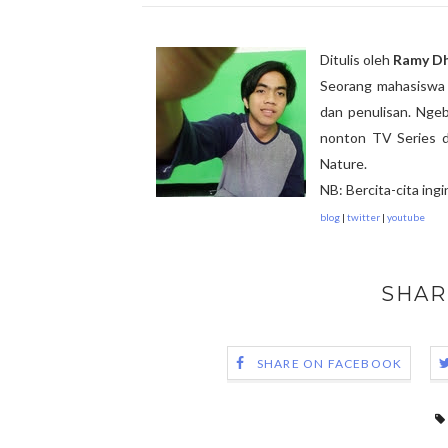
Ditulis oleh
Ramy Dh
Seorang mahasiswa a
dan penulisan. Ngeb
nonton TV Series d
Nature.
NB: Bercita-cita ing
blog
|
twitter
|
youtube
SHAR
SHARE ON FACEBOOK