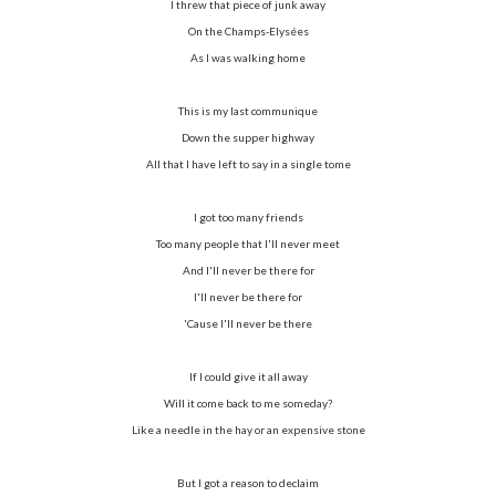
I threw that piece of junk away
On the Champs-Elysées
As I was walking home
This is my last communique
Down the supper highway
All that I have left to say in a single tome
I got too many friends
Too many people that I'll never meet
And I'll never be there for
I'll never be there for
'Cause I'll never be there
If I could give it all away
Will it come back to me someday?
Like a needle in the hay or an expensive stone
But I got a reason to declaim