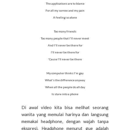
The applications are to blame
For all my sorrow and my pain
A feeling so alone
Too many friends
Too many people that I'll never meet
And I'll never be there for
I'll never be there for
'Cause I'll never be there
My computer thinks I'm gay
What's the difference anyway
When all the people do all day
Is stare into a phone
Di awal video kita bisa melihat seorang
wanita yang memulai harinya dan langsung
memakai headphone, dengan wajah tanpa
ekspresi. Headphone menurut gue adalah