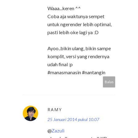
Waaa...keren ^^
Coba aja waktunya sempet
untuk ngerender lebih optimal,
pasti lebih oke lagi ya :D
Ayoo..bikin ulang, bikin sampe
komplit, versi yang rendernya
udah final :p
#manasmanasin #nantangin
Balas
RAMY
25 Januari 2014 pukul 10.07
@
Zazuli