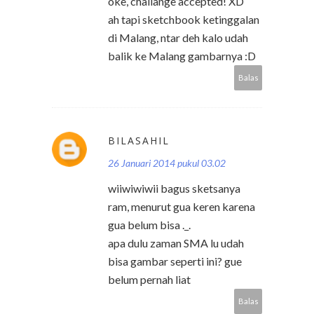
oke, challange accepted! XD
ah tapi sketchbook ketinggalan
di Malang, ntar deh kalo udah
balik ke Malang gambarnya :D
Balas
BILASAHIL
26 Januari 2014 pukul 03.02
wiiwiwiwii bagus sketsanya
ram, menurut gua keren karena
gua belum bisa ._.
apa dulu zaman SMA lu udah
bisa gambar seperti ini? gue
belum pernah liat
Balas