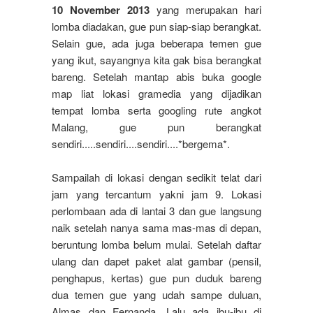
10 November 2013
yang merupakan hari
lomba diadakan, gue pun siap-siap berangkat.
Selain gue, ada juga beberapa temen gue
yang ikut, sayangnya kita gak bisa berangkat
bareng. Setelah mantap abis buka google
map liat lokasi gramedia yang dijadikan
tempat lomba serta googling rute angkot
Malang, gue pun berangkat
sendiri.....sendiri....sendiri....*bergema*.
Sampailah di lokasi dengan sedikit telat dari
jam yang tercantum yakni jam 9. Lokasi
perlombaan ada di lantai 3 dan gue langsung
naik setelah nanya sama mas-mas di depan,
beruntung lomba belum mulai. Setelah daftar
ulang dan dapet paket alat gambar (pensil,
penghapus, kertas) gue pun duduk bareng
dua temen gue yang udah sampe duluan,
Almas dan Fernanda. Lalu ada ibu-ibu di