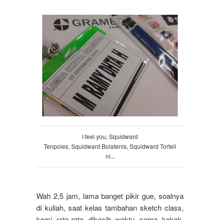
I feel you, Squidward
Tenpoles, Squidward Bolatenis, Squidward
Torteli
ni
...
Wah 2,5 jam, lama banget pikir gue, soalnya
di kuliah, saat kelas tambahan sketch class,
kami rata-rata dikasih waktu sama kakak-