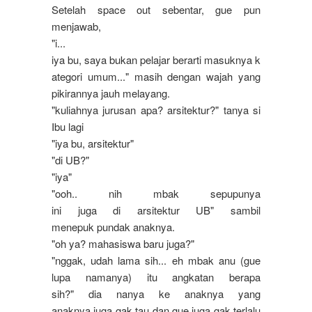
Setelah
space out
sebentar
,
gue
pun
menjawab
,
"
i
...
iya bu, saya bukan pelajar berarti masuknya k
ategori umum..." masih dengan wajah yang
pikirannya jauh melayang.
"
kuliahnya
jurusan apa? arsitektur?" tanya si
Ibu lagi
"
iya
bu
,
arsitektur
"
"
di
UB?"
"
iya
"
"
ooh
.. nih mbak sepupunya
ini juga di arsitektur UB" sambil
menepuk pundak anaknya.
"
oh
ya
?
mahasiswa
baru
juga
?"
"
nggak
, udah lama sih... eh mbak anu (gue
lupa namanya) itu angkatan berapa
sih?" dia nanya ke anaknya yang
anaknya juga gak tau dan gue juga gak terlalu