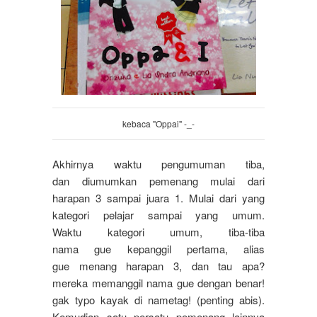
kebaca
"Oppai" -_-
Akhirnya waktu pengumuman tiba,
dan diumumkan pemenang mulai dari
harapan 3 sampai juara 1. Mulai dari yang
kategori
pelajar
sampai
yang
umum
.
Waktu kategori umum, tiba-tiba
nama gue kepanggil pertama, alias
gue menang harapan 3, dan tau apa?
mereka memanggil nama gue dengan benar!
gak
typo kayak
di
nametag
! (
penting
abis
).
Kemudian satu persatu pemenang lainnya