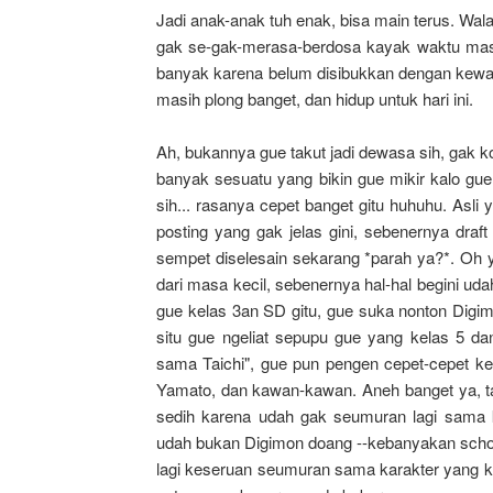
Jadi anak-anak tuh enak, bisa main terus. Wal
gak se-gak-merasa-berdosa kayak waktu masih
banyak karena belum disibukkan dengan kewaj
masih plong banget, dan hidup untuk hari ini.
Ah, bukannya gue takut jadi dewasa sih, gak ko
banyak sesuatu yang bikin gue mikir kalo gue
sih
... rasanya cepet banget gitu huhuhu. Asli 
posting yang gak jelas gini, sebenernya draft
sempet diselesain sekarang *parah ya?*. Oh 
dari masa kecil, sebenernya hal-hal begini uda
gue kelas 3an SD gitu, gue suka nonton Digimo
situ gue ngeliat sepupu gue yang kelas 5 d
sama Taichi", gue pun pengen cepet-cepet ke
Yamato, dan kawan-kawan. Aneh banget ya, ta
sedih karena udah gak seumuran lagi sama 
udah bukan Digimon doang --kebanyakan schoo
lagi keseruan seumuran sama karakter yang kita