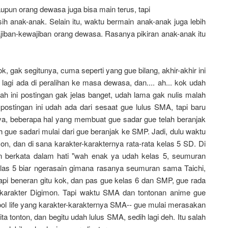
aupun orang dewasa juga bisa main terus, tapi
 anak-anak. Selain itu, waktu bermain anak-anak juga lebih
iban-kewajiban orang dewasa. Rasanya pikiran anak-anak itu
k, gak segitunya, cuma seperti yang gue bilang, akhir-akhir ini
 lagi ada di peralihan ke masa dewasa, dan....
ah
...
kok
udah
yah ini postingan gak jelas banget, udah lama gak nulis malah
 postingan ini udah ada dari sesaat gue lulus SMA, tapi baru
ya, beberapa hal yang membuat gue sadar gue telah beranjak
h gue sadari mulai dari gue beranjak ke SMP. Jadi, dulu waktu
n, dan di sana karakter-karakternya rata-rata kelas 5 SD. Di
an berkata dalam hati "wah enak ya udah kelas 5, seumuran
las 5 biar ngerasain gimana rasanya seumuran sama Taichi,
pi beneran gitu kok, dan pas gue kelas 6 dan SMP, gue rada
karakter Digimon. Tapi waktu SMA dan tontonan anime gue
l life yang karakter-karakternya SMA-- gue mulai merasakan
 tonton, dan begitu udah lulus SMA, sedih lagi deh. Itu salah