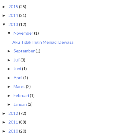
2015
(25)
►
2014
(21)
►
2013
(12)
▼
November
(1)
▼
Aku Tidak Ingin Menjadi Dewasa
September
(1)
►
Juli
(3)
►
Juni
(1)
►
April
(1)
►
Maret
(2)
►
Februari
(1)
►
Januari
(2)
►
2012
(72)
►
2011
(88)
►
2010
(20)
►