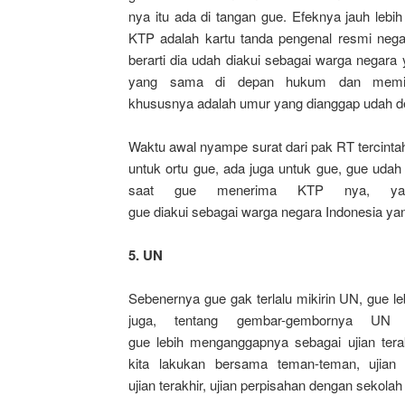
nya itu ada di tangan gue. Efeknya jauh leb
KTP adalah kartu tanda pengenal resmi negar
berarti dia udah diakui sebagai warga negar
yang sama di depan hukum dan memil
khususnya adalah umur yang dianggap udah
Waktu awal nyampe surat dari pak RT tercint
untuk ortu gue, ada juga untuk gue, gue udah
saat gue menerima KTP nya, yan
gue diakui sebagai warga negara Indonesia ya
5. UN
Sebenernya gue gak terlalu mikirin UN, gue l
juga, tentang gembar-gembornya UN d
gue lebih menganggapnya sebagai ujian terakh
kita lakukan bersama teman-teman, ujian 
ujian terakhir, ujian perpisahan dengan sekola