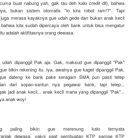
o cuma buat nabung yah, gak tau deh kalo credit dll), bahwa
ya, bukan sistem otomatis *lo kira robot ram!?*. Tapi
 juga merasa kayaknya gue udah gede dan bukan anak kecil
ti bahwa kita sudah dipercaya oleh bank untuk bisa mengatur
itu adalah aktifitasnya orang dewasa.
g udah dipanggil Pak aja. Gak, maksud gue dipanggil "Pak"
e bikin rekening itu. Iya, awalnya gue kaget dipanggil Pak,
 gue dateng ke bank pake seragam SMA pun pasti tetep
an dari sopan-santun nya pegawai bank, tapi tetep...
ak jadi anak kecil...
anak
kecil
mana
yang dipanggil "
Pak
"...
ya anak woy!
paling bikin gue merenung kalo ternyata
ranjak dewasa, yakni saat pembuatan KTP sampe KTP