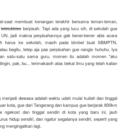
aat-saat membuat kenangan terakhir bersama teman-teman,
a
teletubbies
berpisah. Tapi ada yang lucu sih, di sekolah gue
UN, jadi makna perpisahannya gak bener-bener abis acara
sih harus ke sekolah, masih pada bimbel buat SBMPTN,
lau begitu, tetep aja pas perpisahan gue nangis huhuhu. Iya
man satu-satu sama guru, momen itu adalah momen "aku
ngin, pak, bu...
terimakasih
atas
bekal
ilmu yang telah kalian
 menjadi dewasa adalah waktu udah mulai kuliah dan tinggal
luar kota, gue dari Tangerang dan kampus gue berjarak 800km
 ngekost dan tinggal sendiri di kota yang baru ini, jauh
urus hidup sendiri, dan ngatur segalanya sendiri, seperti yang
ng mengingatkan lagi.