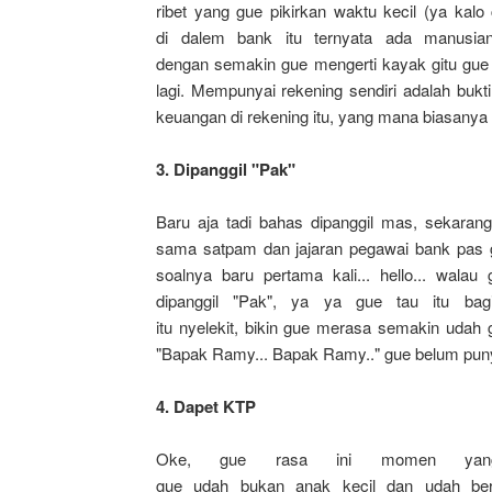
ribet yang gue pikirkan waktu kecil (ya kal
di dalem bank itu ternyata ada manusian
dengan semakin gue mengerti kayak gitu gue
lagi. Mempunyai rekening sendiri adalah buk
keuangan di rekening itu, yang mana biasanya 
3.
Dipanggil
"
Pak
"
Baru aja tadi bahas dipanggil mas, sekaran
sama satpam dan jajaran pegawai bank pas gu
soalnya baru pertama kali...
hello
... walau
dipanggil "Pak", ya ya gue tau itu bagi
itu nyelekit, bikin gue merasa semakin udah g
"
Bapak
Ramy... Bapak Ramy.." gue belum pun
4.
Dapet
KTP
Oke, gue rasa ini momen yang 
gue udah bukan anak kecil dan udah be