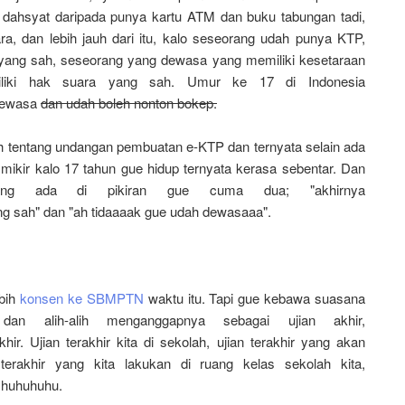
ih dahsyat daripada punya kartu ATM dan buku tabungan tadi,
a, dan lebih jauh dari itu, kalo seseorang udah punya KTP,
a yang sah, seseorang yang dewasa yang memiliki kesetaraan
iki hak suara yang sah. Umur ke 17 di Indonesia
 dewasa
dan udah boleh nonton bokep.
ah tentang undangan pembuatan e-KTP dan ternyata selain ada
 mikir kalo 17 tahun gue hidup ternyata kerasa sebentar. Dan
g ada di pikiran gue cuma dua; "akhirnya
ng sah" dan "ah tidaaaak gue udah dewasaaa".
ebih
konsen ke SBMPTN
waktu itu. Tapi gue kebawa suasana
an alih-alih menganggapnya sebagai ujian akhir,
ir. Ujian terakhir kita di sekolah, ujian terakhir yang akan
terakhir yang kita lakukan di ruang kelas sekolah kita,
h huhuhuhu.