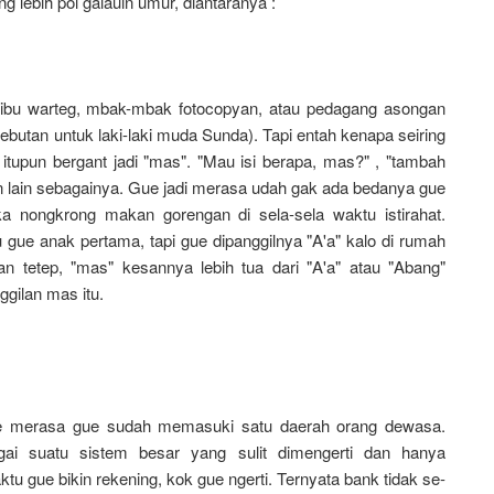
lebih pol galauin umur, diantaranya :
-ibu
warteg,
mbak-mbak
fotocopyan, atau pedagang asongan
 sebutan untuk laki-laki muda Sunda). Tapi entah kenapa seiring
itupun bergant jadi "mas". "Mau isi berapa, mas?" , "tambah
dan lain sebagainya. Gue jadi merasa udah gak ada bedanya gue
a nongkrong makan gorengan di sela-sela waktu istirahat.
 gue anak pertama, tapi gue dipanggilnya "A'a" kalo di rumah
n tetep, "mas" kesannya lebih tua dari "A'a" atau "Abang"
ggilan mas itu.
 merasa gue sudah memasuki satu daerah orang dewasa.
ai suatu sistem besar yang sulit dimengerti dan hanya
 gue bikin rekening, kok gue ngerti. Ternyata bank tidak se-