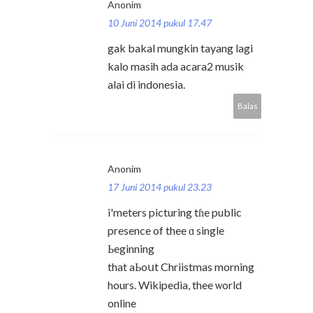
Anonim
10 Juni 2014 pukul 17.47
gak bakal mungkin tayang lagi
kalo masih ada acara2 musik
alai di indonesia.
Balas
Anonim
17 Juni 2014 pukul 23.23
i'meters picturing tɦe public
presence of thee ɑ single
Ьeginning
that aЬoսt Chriistmas morning
hours. Wikipedia, thee ѡorld
online