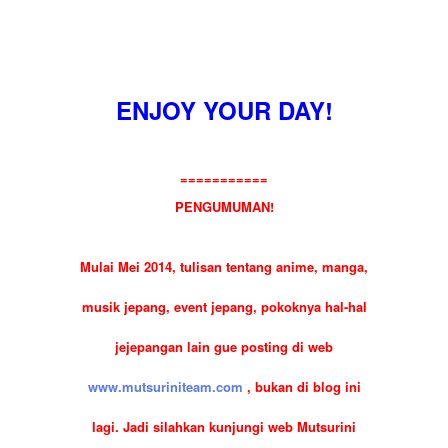
"Mawar merah penuh gairah.. beriring
cemburu.. hmm hmm~"
ENJOY YOUR DAY!
===========
PENGUMUMAN!
Mulai Mei 2014, tulisan tentang anime, manga,
musik jepang, event jepang, pokoknya hal-hal
jejepangan lain gue posting di web
www.mutsuriniteam.com
, bukan di blog ini
lagi. Jadi silahkan kunjungi web Mutsurini