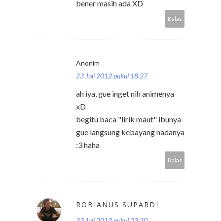
bener masih ada XD
Balas
Anonim
23 Juli 2012 pukul 18.27
ah iya, gue inget nih animenya
xD
begitu baca "lirik maut" ibunya
gue langsung kebayang nadanya
:3 haha
Balas
ROBIANUS SUPARDI
23 Juli 2012 pukul 23.30