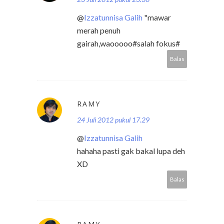
@
Izzatunnisa Galih
"mawar
merah penuh
gairah,waooooo#salah fokus#
Balas
RAMY
24 Juli 2012 pukul 17.29
@
Izzatunnisa Galih
hahaha pasti gak bakal lupa deh
XD
Balas