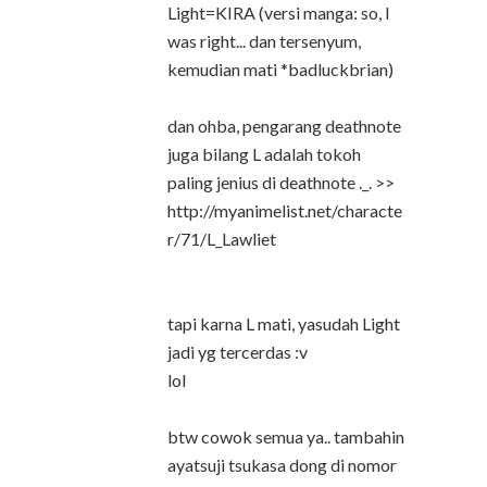
Light=KIRA (versi manga: so, I
was right... dan tersenyum,
kemudian mati *badluckbrian)
dan ohba, pengarang deathnote
juga bilang L adalah tokoh
paling jenius di deathnote ._. >>
http://myanimelist.net/characte
r/71/L_Lawliet
tapi karna L mati, yasudah Light
jadi yg tercerdas :v
lol
btw cowok semua ya.. tambahin
ayatsuji tsukasa dong di nomor