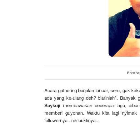
Foto ba
Acara gathering berjalan lancar, seru, gak kak
ada yang ke-ulang deh? biarinlah*. Banyak 
Saykoji
membawakan beberapa lagu, dibum
memberi guyonan. Waktu kita lagi nyimak 
followernya.. nih buktinya..