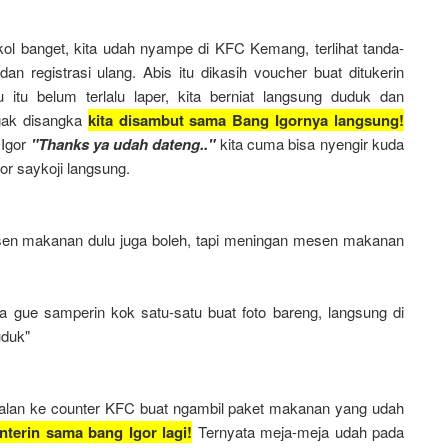
ol banget, kita udah nyampe di KFC Kemang, terlihat tanda-
an registrasi ulang. Abis itu dikasih voucher buat ditukerin
tu belum terlalu laper, kita berniat langsung duduk dan
 gak disangka
kita disambut sama Bang Igornya langsung!
 Igor
"Thanks ya udah dateng.."
kita cuma bisa nyengir kuda
r saykoji langsung.
en makanan dulu juga boleh, tapi meningan mesen makanan
ja gue samperin kok satu-satu buat foto bareng, langsung di
uduk"
alan ke counter KFC buat ngambil paket makanan yang udah
nterin sama bang Igor lagi!
Ternyata meja-meja udah pada