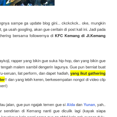
nya sampe ga update blog gini... ckckckck.. oke, mungkin
ga usah googling, akan gue ceritain di post kali ini. Jadi pada
ering bersama followernya di
KFC Kemang di Jl.Kemang
aykoji, rapper yang bikin gue suka hip-hop, dan yang bikin gue
r tengah malem sambil dengerin lagunya. Gue pun berniat buat
-seruan, liat perform, dan dapet hadiah,
yang ikut gathering
ter
!! dan yang lebih keren, berkesempatan nongol di video clip
men!)
tau jalan, gue pun ngajak temen gue si
Alda
dan
Yunan
, yah..
r sendirian di Kemang nanti gue diculik lagi (kayak siapa
 ya, kayaknya kalo pergi sama gue ga afdol kalo gak nyasar dulu