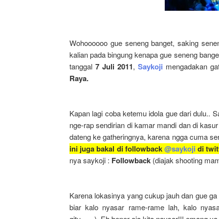
Wohoooooo gue seneng banget, saking seneng
kalian pada bingung kenapa gue seneng banget, 
tanggal
7 Juli 2011
,
Saykoji
mengadakan gath
Raya.
Kapan lagi coba ketemu idola gue dari dulu.. S
nge-rap sendirian di kamar mandi dan di kasu
dateng ke gatheringnya, karena ngga cuma seru
ini juga bakal di followback
@saykoji
di twit
nya saykoji :
Followback
(diajak shooting ma
Karena lokasinya yang cukup jauh dan gue ga 
biar kalo nyasar rame-rame lah, kalo nyasa
gitu.......). Eh bener aja kita naysar!!! emang