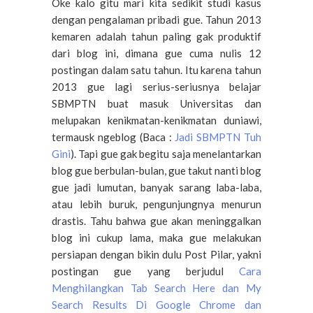
Oke kalo gitu mari kita sedikit studi kasus
dengan pengalaman pribadi gue. Tahun 2013
kemaren adalah tahun paling gak produktif
dari blog ini, dimana gue cuma nulis 12
postingan dalam satu tahun. Itu karena tahun
2013 gue lagi serius-seriusnya belajar
SBMPTN buat masuk Universitas dan
melupakan kenikmatan-kenikmatan duniawi,
termausk ngeblog (Baca :
Jadi SBMPTN Tuh
Gini
). Tapi gue gak begitu saja menelantarkan
blog gue berbulan-bulan, gue takut nanti blog
gue jadi lumutan, banyak sarang laba-laba,
atau lebih buruk, pengunjungnya menurun
drastis.
Tahu
bahwa
gue
akan meninggalkan
blog ini cukup lama,
maka
gue
melakukan
persiapan
dengan
bikin
dulu
Post Pilar,
yakni
postingan gue yang
berjudul
Cara
Menghilangkan Tab Search Here
dan
My
Search Results
Di
Google Chrome
dan