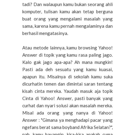
tadi? Dan walaupun kamu bukan seorang ahli
komputer, tulisan kamu akan tetap berguna
buat orang yang mengalami masalah yang
sama, karena kamu pernah mengalaminya dan
berhasil mengatasinya.
Atau
metode
lainnya
,
kamu
browsing Yahoo!
Answer
di
topik
yang kamu
rasa
paling
jago
.
Kalo gak jago apa-apa? Ah
mana
mungkin
!
Pasti ada deh sesuatu yang kamu kuasai,
apapun itu. Misalnya di sekolah kamu suka
dicurhatin temen dan dimintai saran tentang
kisah cinta mereka. Yaudah masuk aja topik
Cinta di Yahoo! Answer, pasti banyak yang
curhat dan nyari solusi akan masalah mereka.
Misal
ada
orang yang
nanya
di
Yahoo!
Answer : "Gimana ya menghadapi pacar yang
ngefans berat sama boyband Afrika Selatan?",
nah, kamu bayangin, kira-kira apakah cuma