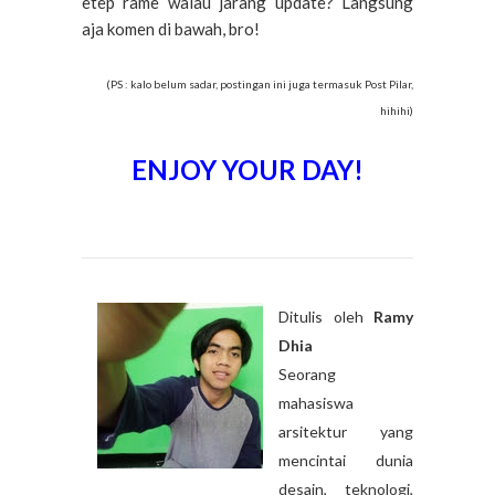
etep
rame
walau
jarang
update? Langsung
aja komen di bawah, bro!
(PS : kalo belum sadar, postingan ini juga termasuk Post Pilar,
hihihi)
ENJOY YOUR DAY!
Ditulis oleh
Ramy
Dhia
Seorang
mahasiswa
arsitektur yang
mencintai dunia
desain, teknologi,