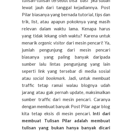
tulisan-tulisan tersebut bisa "basi" jika sudah
lewat jauh dari tanggal kejadiannya. Post
Pilar
biasanya
yang
bernada
tutorial, tips
dan
trik
, list, atau apapun
pokoknya
yang masih
relevan dalam waktu lama. Kenapa harus
yang tidak lekang oleh waktu?
Karena
untuk
menarik
organic visitor
dari
mesin pencari!
Ya
,
jumlah pengunjung dari mesin pencari
biasanya
yang paling banyak
daripada
sumber
lalu lintas
pengunjung
yang lain
seperti
link yang tersebar
di
media
sosial
atau
social bookmark
. Jadi, untuk membuat
traffic tetap ramai walau blognya udah
jarang atau gak pernah update, maksimalkan
sumber traffic dari mesin pencari. Caranya
dengan membuat banyak Post Pilar agar blog
kita tetap eksis di mesin pencari.
Inti dari
membuat Tulisan Pilar adalah membuat
tulisan yang bukan hanya banyak dicari