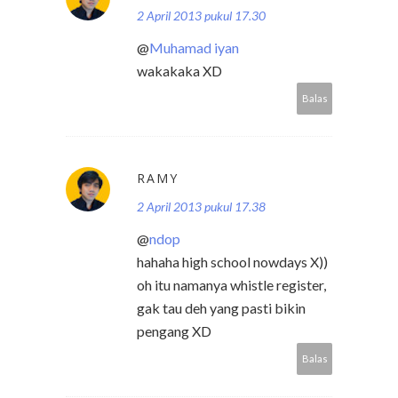
2 April 2013 pukul 17.30
@
Muhamad iyan
wakakaka XD
Balas
RAMY
2 April 2013 pukul 17.38
@
ndop
hahaha high school nowdays X))
oh itu namanya whistle register,
gak tau deh yang pasti bikin
pengang XD
Balas