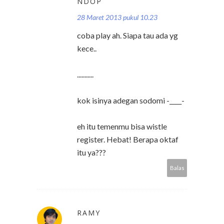
NDOP
28 Maret 2013 pukul 10.23
coba play ah. Siapa tau ada yg
kece..
...........
kok isinya adegan sodomi -____-
eh itu temenmu bisa wistle
register. Hebat! Berapa oktaf
itu ya???
Balas
RAMY