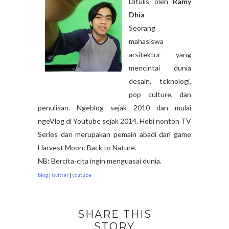
Ditulis oleh
Ramy
Dhia
Seorang
mahasiswa
arsitektur yang
mencintai dunia
desain, teknologi,
pop culture, dan
penulisan. Ngeblog sejak 2010 dan mulai
ngeVlog di Youtube sejak 2014. Hobi nonton TV
Series dan merupakan pemain abadi dari game
Harvest Moon: Back to Nature.
NB: Bercita-cita ingin menguasai dunia.
blog
|
twitter
|
youtube
SHARE THIS
STORY