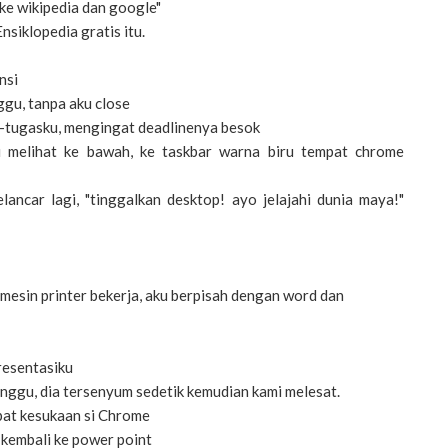
ke wikipedia dan google"
 Ensiklopedia gratis itu.
nsi
ggu, tanpa aku close
-tugasku, mengingat deadlinenya besok
u melihat ke bawah, ke taskbar warna biru tempat chrome
lancar lagi, "tinggalkan desktop! ayo jelajahi dunia maya!"
 mesin printer bekerja, aku berpisah dengan word dan
resentasiku
ggu, dia tersenyum sedetik kemudian kami melesat.
pat kesukaan si Chrome
 kembali ke power point