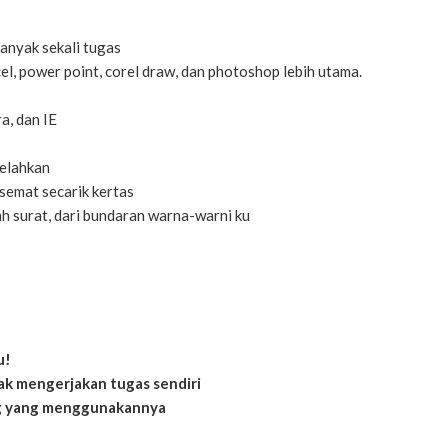
banyak sekali tugas
el, power point, corel draw, dan photoshop lebih utama.
a, dan IE
lelahkan
semat secarik kertas
h surat, dari bundaran warna-warni ku
u!
idak mengerjakan tugas sendiri
ng yang menggunakannya