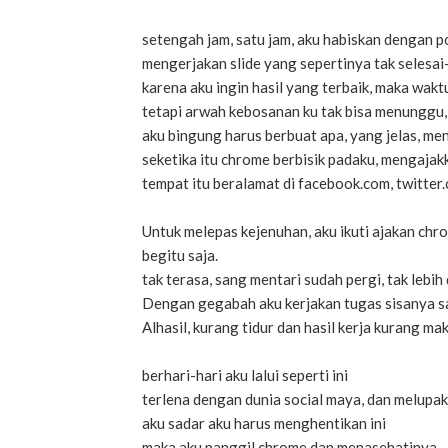
setengah jam, satu jam, aku habiskan dengan p
mengerjakan slide yang sepertinya tak selesai
karena aku ingin hasil yang terbaik, maka wak
tetapi arwah kebosanan ku tak bisa menunggu, 
aku bingung harus berbuat apa, yang jelas, me
seketika itu chrome berbisik padaku, mengajak
tempat itu beralamat di facebook.com, twitter.
Untuk melepas kejenuhan, aku ikuti ajakan chr
begitu saja.
tak terasa, sang mentari sudah pergi, tak lebi
Dengan gegabah aku kerjakan tugas sisanya s
Alhasil, kurang tidur dan hasil kerja kurang ma
berhari-hari aku lalui seperti ini
terlena dengan dunia social maya, dan melupa
aku sadar aku harus menghentikan ini
maka aku panggil chrome dan menasehatinya