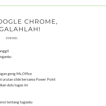
OOGLE CHROME,
GALAHLAH!
2/18/2011
anggil
anganku
dengan geng Ms.Office
 urutan slide bersama Power Point
kan dulu tugas ini
ensi tentang tugasku