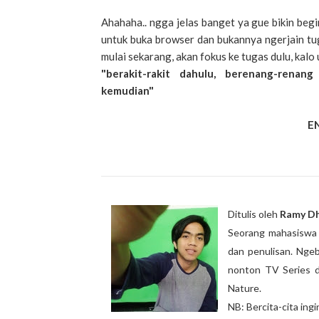
Ahahaha.. ngga jelas banget ya gue bikin begi
untuk buka browser dan bukannya ngerjain tuga
mulai sekarang, akan fokus ke tugas dulu, kalo 
"berakit-rakit dahulu, berenang-renang
kemudian"
E
Ditulis oleh
Ramy Dh
Seorang mahasiswa a
dan penulisan. Ngeb
nonton TV Series d
Nature.
NB: Bercita-cita ing