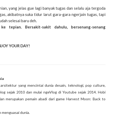
nian, yang jelas gue lagi banyak tugas dan selalu aja tergoda
s, akibatnya suka tidur larut gara-gara ngerjain tugas, tapi
udah selesai baru deh.
 ke tepian. Bersakit-sakit dahulu, bersenang-senang
NJOY YOUR DAY!
ia
rsitektur yang mencintai dunia desain, teknologi, pop culture,
log sejak 2010 dan mulai ngeVlog di Youtube sejak 2014. Hobi
an merupakan pemain abadi dari game Harvest Moon: Back to
in menguasai dunia.