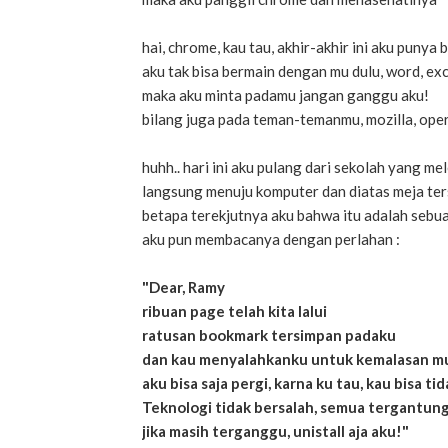
hai, chrome, kau tau, akhir-akhir ini aku punya 
aku tak bisa bermain dengan mu dulu, word, exc
maka aku minta padamu jangan ganggu aku!
bilang juga pada teman-temanmu, mozilla, oper
huhh.. hari ini aku pulang dari sekolah yang me
langsung menuju komputer dan diatas meja ter
betapa terekjutnya aku bahwa itu adalah sebua
aku pun membacanya dengan perlahan :
"Dear, Ramy
ribuan page telah kita lalui
ratusan bookmark tersimpan padaku
dan kau menyalahkanku untuk kemalasan m
aku bisa saja pergi, karna ku tau, kau bisa t
Teknologi tidak bersalah, semua tergantu
jika masih terganggu, unistall aja aku!"