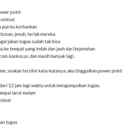
ower point
-selesai
tu pun ku korbankan
bosan, jenuh, teriak mereka.
ngerjakan tugas sudah tak bisa
ku ke tempat yang indah dan jauh dari kejenuhan
com, kaskus.us, dan masih banyak lagi.
ome, seakan tersihir kata-katanya, aku tinggalkan power point
h dari 12 jam lagi waktu untuk mengumpulkan tugas.
ampai larut malam
ksimal
kan tugas